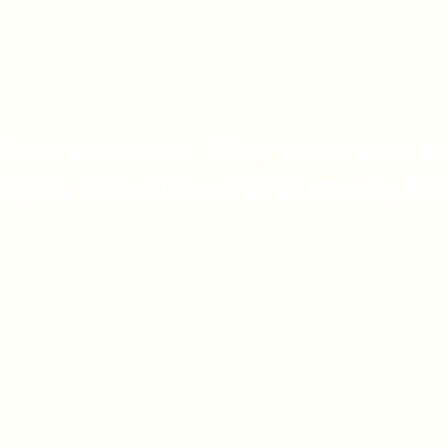
centredepartage@yahoo.fr
0033/329.88.91.30 (de 8h00 à 9h30)
Pour vos dons : FR07 2004 1010 1
BE45 0682 0854 6589 (pour la Be