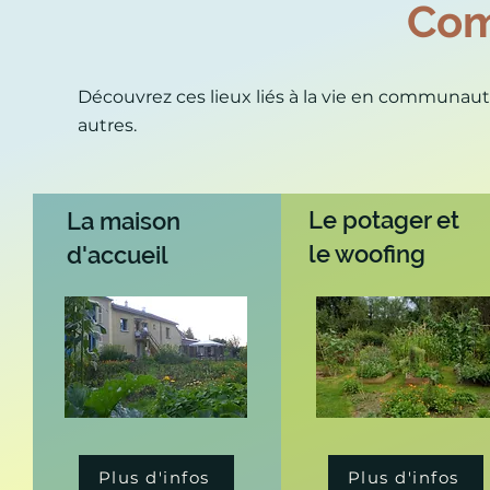
Co
Découvrez ces lieux liés à la vie en communaut
autres.
Le potager et
La maison
le woofing
d'accueil
Plus d'infos
Plus d'infos